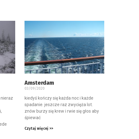
Amsterdam
03/09/2020
 nieraz
kiedyś kończy się każda noc i każde
spadanie. jeszcze raz zwycięża lot.
,
znów burzy się krew i rwie się głos aby
śpiewać
zede
Czytaj więcej >>