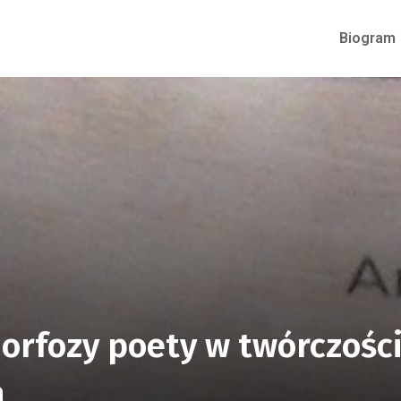
Biogram
orfozy poety w twórczośc
a