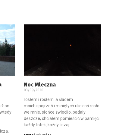
a
Noc Mleczna
03/09/2020
rosłem i rosłem. a śladem
niż on
moich spojrzeń i miniętych ulic coś rosło
 wtedy
we mnie. słońce świeciło, padały
deszcze, chciałem pomieścić w pamięci
każdy listek, każdy liszaj
icza,