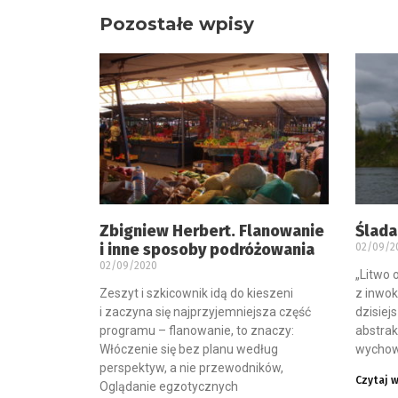
Pozostałe wpisy
Zbigniew Herbert. Flanowanie
Ślada
i inne sposoby podróżowania
02/09/2
02/09/2020
„Litwo 
Zeszyt i szkicownik idą do kieszeni
z inwok
i zaczyna się najprzyjemniejsza część
dzisiej
programu – flanowanie, to znaczy:
abstrak
Włóczenie się bez planu według
wychow
perspektyw, a nie przewodników,
Czytaj w
Oglądanie egzotycznych