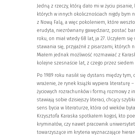
Jedną z rzeczy, którą dało mi w życiu pisani
których w innych okolicznościach nigdy bym ni
z Nową Falą, a więc pokoleniem, które weszło 
erudyta, niezrównany gawędziarz, postać ba
roku, on miał wtedy 68 lat, ja 27. Uczyłem się 
stawania się, przyjaźnił z pisarzami, których
Miałem jednak możliwość rozmawiać z Kara
kolejne szesnaście lat, z czego przez siedem
Po 1989 roku nasilił się dystans między tym
wrażenie, że rynek książki wypiera literaturę – 
życiowych rozrachunków i formą rozmowy z inn
stawiają sobie dzisiejszy literaci, chcący sz
sens bycia w literaturze, która od wieków b
Krzysztofa Karaska spotkałem kogoś, kto poezji
kryminałów, czy nawet pracownik uniwersyte
towarzyszące im kryteria wyznaczające hierarchi