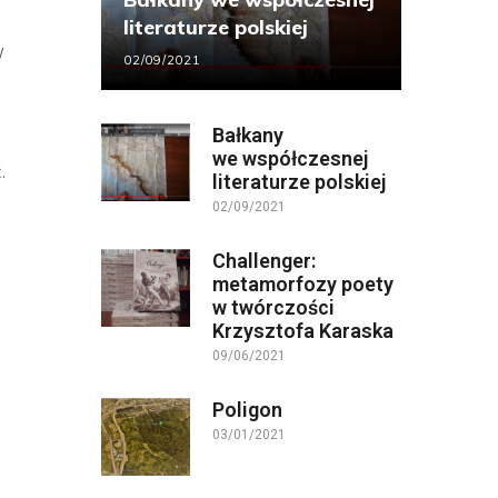
literaturze polskiej
y
02/09/2021
Bałkany
we współczesnej
.
literaturze polskiej
02/09/2021
Challenger:
metamorfozy poety
w twórczości
Krzysztofa Karaska
09/06/2021
Poligon
03/01/2021