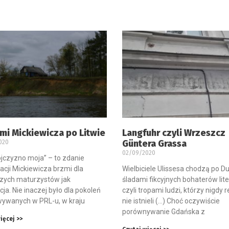
mi Mickiewicza po Litwie
Langfuhr czyli Wrzeszcz
Güntera Grassa
020
02/09/2020
ojczyzno moja” – to zdanie
acji Mickiewicza brzmi dla
Wielbiciele Ulissesa chodzą po Du
szych maturzystów jak
śladami fikcyjnych bohaterów lite
cja. Nie inaczej było dla pokoleń
czyli tropami ludzi, którzy nigdy r
ywanych w PRL-u, w kraju
nie istnieli (…) Choć oczywiście
porównywanie Gdańska z
ięcej >>