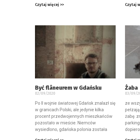
Czytaj więcej >>
Czytaj w
Być flâneurem w Gdańsku
Żaba
02/09/2020
03/09/2
Po II wojnie światowej Gdańsk znalazł się
ze wsz
w granicach Polski, ale jedynie kilka
pełzają
procent przedwojennych mieszkańców
żabę. z
pozostało w mieście. Niemców
parking
wysiedlono, gdańska polonia została
dopiero