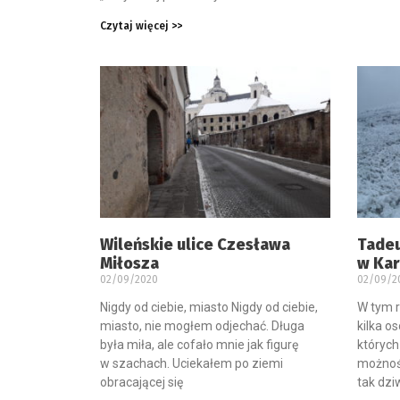
Czytaj więcej >>
Wileńskie ulice Czesława
Tadeu
Miłosza
w Ka
02/09/2020
02/09/2
Nigdy od ciebie, miasto Nigdy od ciebie,
W tym 
miasto, nie mogłem odjechać. Długa
kilka o
była miła, ale cofało mnie jak figurę
których
w szachach. Uciekałem po ziemi
możnośc
obracającej się
tak dzi