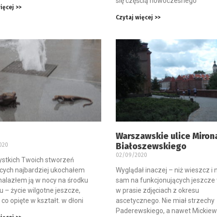
się częścią nowoczesnego
ięcej >>
Czytaj więcej >>
Warszawskie ulice Miron
Białoszewskiego
020
02/09/2020
ystkich Twoich stworzeń
cych najbardziej ukochałem
Wyglądał inaczej – niż wieszcz i 
nalazłem ją w nocy na środku
sam na funkcjonujących jeszcze
u – życie wilgotne jeszcze,
w prasie zdjęciach z okresu
 co opięte w kształt. w dłoni
ascetycznego. Nie miał strzechy
Paderewskiego, a nawet Mickiew