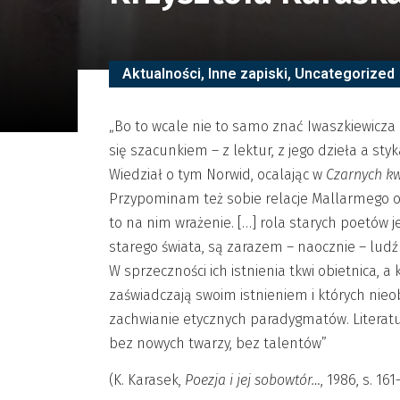
Aktualności
,
Inne zapiski
,
Uncategorized
„Bo to wcale nie to samo znać Iwaszkiewicza
się szacunkiem – z lektur, z jego dzieła a st
Wiedział o tym Norwid, ocalając w
Czarnych k
Przypominam też sobie relacje Mallarmego o ty
to na nim wrażenie. […] rola starych poetów j
starego świata, są zarazem – naocznie – ludźm
W sprzeczności ich istnienia tkwi obietnica, a 
zaświadczają swoim istnieniem i których ni
zachwianie etycznych paradygmatów. Literat
bez nowych twarzy, bez talentów”
(K. Karasek,
Poezja i jej sobowtór…
, 1986, s. 161