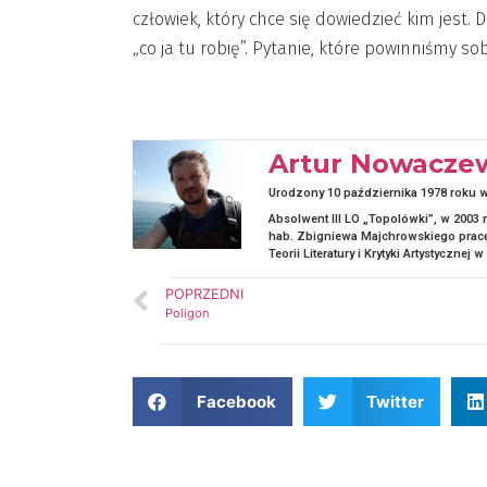
człowiek, który chce się dowiedzieć kim jest.
„co ja tu robię”. Pytanie, które powinniśmy s
Artur Nowacze
Urodzony 10 października 1978 roku 
Absolwent III LO „Topolówki”, w 2003 r
hab. Zbigniewa Majchrowskiego pracę d
Teorii Literatury i Krytyki Artystycznej w
POPRZEDNI
Poligon
Facebook
Twitter