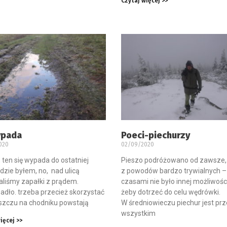
Czytaj więcej >>
ypada
Poeci-piechurzy
020
02/09/2020
 ten się wypada do ostatniej
Pieszo podróżowano od zawsze,
gdzie byłem, no, nad ulicą
z powodów bardzo trywialnych –
liśmy zapałki z prądem.
czasami nie było innej możliwości
adło. trzeba przecież skorzystać
żeby dotrzeć do celu wędrówki.
szczu na chodniku powstają
W średniowieczu piechur jest pr
wszystkim
ięcej >>