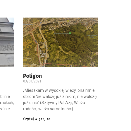
Poligon
03/01/2021
„Mieszkam w wysokiej wieży, ona mnie
blinie
obroni Nie walczę już z nikim, nie walczę
rackich,
już o nic” (Sztywny Pal Azji, Wieża
ealnie
radości, wieża samotności)
Czytaj więcej >>