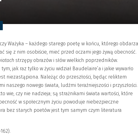
 czy Ważyka – każdego starego poetę w końcu, którego obdarz
ykać się z nim osobiście, mieć przed oczami jego żywą obecność.
wiatach
strzępy obrazów i słów wielkich poprzedników.
m, jak raz tylko w życiu widział Baudelaire’a i jakie wywarło
est niezastąpiona. Należąc do przeszłości, będąc reliktem
i naszego nowego świata, ludźmi teraźniejszości i przyszłości.
kto wie, czy nie nadzieja; są strażnikami świata wartości, które
eobecność w społecznym życiu powoduje niebezpieczne
ura bez starych poetów jest tym samym czym literatura
–162).