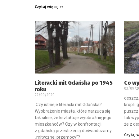
Czytaj więcej >>
Literacki mit Gdańska po 1945
Co w
roku
03/09/2
22/09/2020
deszcz,
Czy istnieje literacki mit Gdańska?
kropli. 
Wyobrażenie miasta, które narzuca się
puszcza
tak silnie, że kształtuje wyobraźnię jego
tak wyp
mieszkańców? Czy w konfrontacji
że z de
z gdańską przestrzenią doświadczamy
Czytaj w
„mitycznej przemocy”?