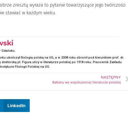
 Dobrze zresztą wyraża to pytanie towarzyszące jego twórczości
obie stawiać w każdym wieku.
wski
w Gdańsku.
oku ukończył filologię polską na UG, a w 2008 roku obronił pod kierunkiem prof. dr.
oktorską pt. Figura ulicy w literaturze polskiej po 1918 roku. Pracownik Zakładu
 Instytucie Filologii Polskiej na UG.
NASTĘPNY
Bałkany we współczesnej literaturze polskiej
LinkedIn