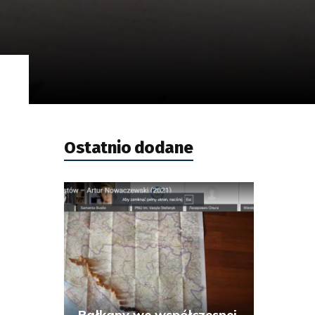
a
Ostatnio dodane
Bałkany we współczesnej