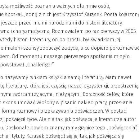
e, była możliwość poznania ważnych dla mnie osób,
e spotkał. Jedną z nich jest Krzysztof Karasek. Poeta kojarzon
jeszcze przed moimi narodzinami do historii literatury,
rwna i charyzmatyczna. Rozmawiałem po raz pierwszy w 2005
wtedy historii literatury, on po prostu był świadkiem jej
 nie miałem szansy zobaczyć za życia, a co dopiero porozmawiać
skiem. Od momentu naszego pierwszego spotkania minęło
 powstawał „Challenger”.
, co nazywamy rynkiem książki a samą literaturą. Mam nawet
tę literaturę, która jest częścią naszej egzystencji, przestrzenią
ymi twórcami żyjącymi i nieżyjącymi. Doraźność celów, które
ybko skonsumować włożony w pisanie nakład pracy, przesłania
yła formą rozmowy i przekazywania doświadczeń. W postaci
 poświęcił życie. Ale nie tak, jak poświęca je literaturze autor
tu. Doskonale bowiem znamy ramy granice tego „poświęcenia”,
e i tytuły. Karasek poświęcił się jej tak, jak poświęca się