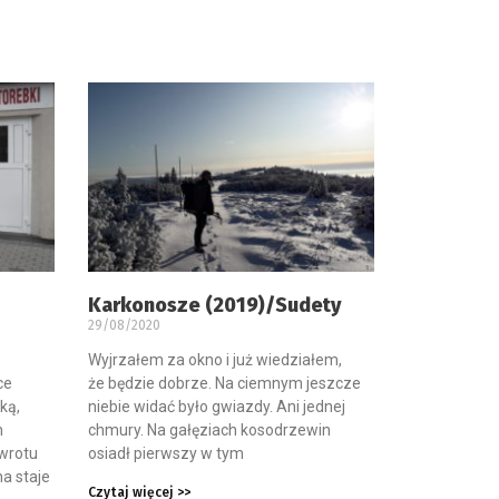
Karkonosze (2019)/Sudety
29/08/2020
Wyjrzałem za okno i już wiedziałem,
ce
że będzie dobrze. Na ciemnym jeszcze
ką,
niebie widać było gwiazdy. Ani jednej
h
chmury. Na gałęziach kosodrzewin
owrotu
osiadł pierwszy w tym
a staje
Czytaj więcej >>