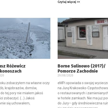
Czytaj więcej >>
sz Różewicz
Borne Sulinowo (2017)/
rkonoszach
Pomorze Zachodnie
020
29/08/2020
roku zobaczyłem na własne oczy
eMPi opowiada o swojej wyciecz
sób, krajobrazów, domów,
na Jurę Krakowsko-Częstochows
 do tej pory nie miałem jakoś
o restaurowanych i zamienianyc
i zobaczyć. (…) Jakoś
w hotele zamkach. Nie ma już p
wnie się uchowałem,
do Jury– gdy średniowieczna ruin