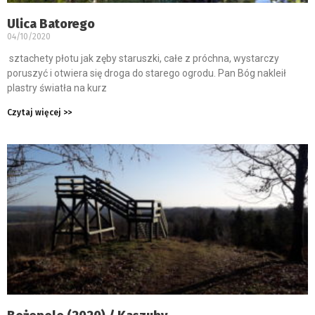
Ulica Batorego
04/10/2020
sztachety płotu jak zęby staruszki, całe z próchna, wystarczy
poruszyć i otwiera się droga do starego ogrodu. Pan Bóg nakleił
plastry światła na kurz
Czytaj więcej >>