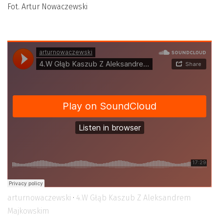
Fot. Artur Nowaczewski
arturnowaczewski
·
4.W Głąb Kaszub Z Aleksandrem
Majkowskim