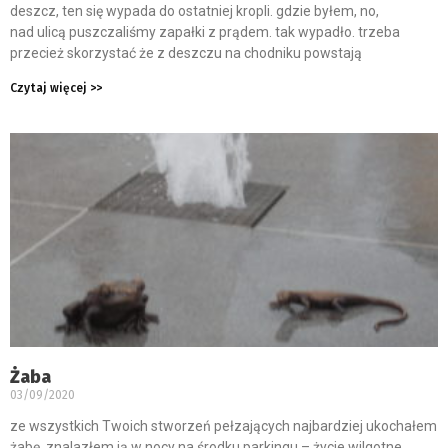
deszcz, ten się wypada do ostatniej kropli. gdzie byłem, no,
nad ulicą puszczaliśmy zapałki z prądem. tak wypadło. trzeba
przecież skorzystać że z deszczu na chodniku powstają
Czytaj więcej >>
Żaba
03/09/2020
ze wszystkich Twoich stworzeń pełzających najbardziej ukochałem
żabę. znalazłem ją w nocy na środku parkingu – życie wilgotne