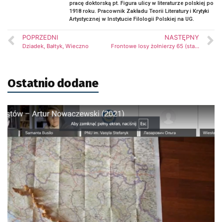
pracę doktorską pt. Figura ulicy w literaturze polskiej po
1918 roku. Pracownik Zakładu Teorii Literatury i Krytyki
Artystycznej w Instytucie Filologii Polskiej na UG.
POPRZEDNI
NASTĘPNY
Dziadek, Bałtyk, Wieczno
Frontowe losy żołnierzy 65 (starogardzkiego) i 66 (kaszubskiego) pułku piechoty a wizje literackie wojny 1920 roku w prozie dwudziestolecia międzywojennego
Ostatnio dodane