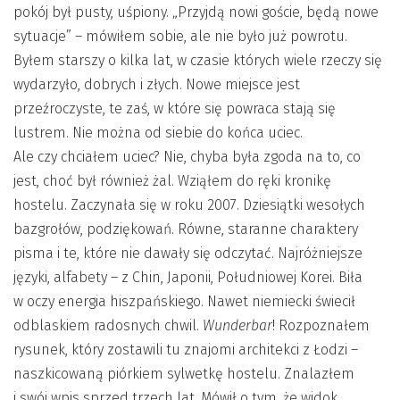
pokój był pusty, uśpiony. „Przyjdą nowi goście, będą nowe
sytuacje” – mówiłem sobie, ale nie było już powrotu.
Byłem starszy o kilka lat, w czasie których wiele rzeczy się
wydarzyło, dobrych i złych. Nowe miejsce jest
przeźroczyste, te zaś, w które się powraca stają się
lustrem. Nie można od siebie do końca uciec.
Ale czy chciałem uciec? Nie, chyba była zgoda na to, co
jest, choć był również żal. Wziąłem do ręki kronikę
hostelu. Zaczynała się w roku 2007. Dziesiątki wesołych
bazgrołów, podziękowań. Równe, staranne charaktery
pisma i te, które nie dawały się odczytać. Najróżniejsze
języki, alfabety – z Chin, Japonii, Południowej Korei. Biła
w oczy energia hiszpańskiego. Nawet niemiecki świecił
odblaskiem radosnych chwil.
Wunderbar
! Rozpoznałem
rysunek, który zostawili tu znajomi architekci z Łodzi –
naszkicowaną piórkiem sylwetkę hostelu. Znalazłem
i swój wpis sprzed trzech lat. Mówił o tym, że widok