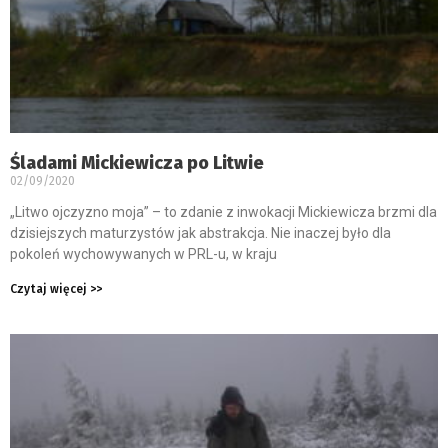
Śladami Mickiewicza po Litwie
02/09/2020
„Litwo ojczyzno moja” – to zdanie z inwokacji Mickiewicza brzmi dla
dzisiejszych maturzystów jak abstrakcja. Nie inaczej było dla
pokoleń wychowywanych w PRL-u, w kraju
Czytaj więcej >>